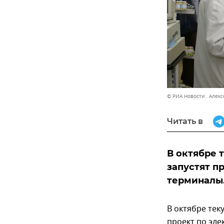
© РИА Новости . Алек
Читать в
В октябре 
запустят п
терминалы
В октябре тек
проект по эле