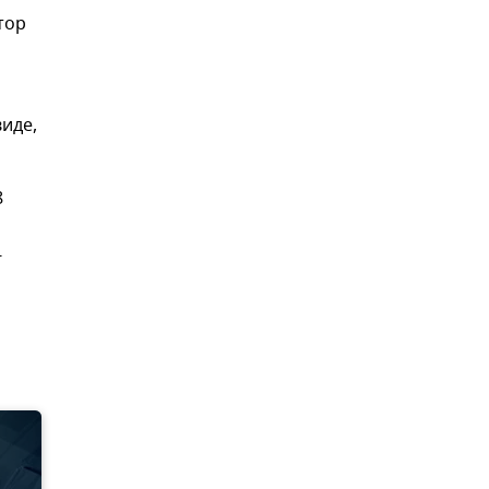
тор
иде,
8
-