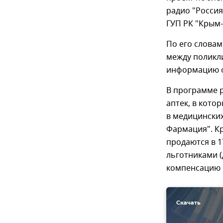
радио "Россия
ГУП РК "Крым
По его слова
между поликли
информацию о 
В программе р
аптек, в кото
в медицинских
Фармация". К
продаются в 1
льготниками (
компенсацию 
Скачать