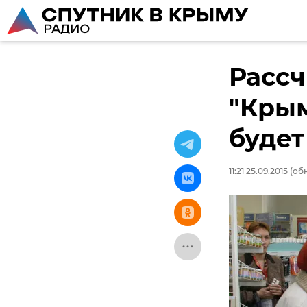
Рассч
"Кры
будет
11:21 25.09.2015
(обн